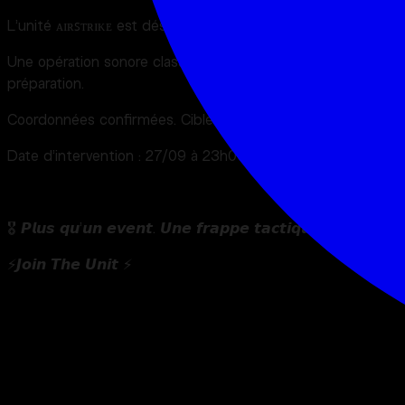
L’unité ᴀɪʀꜱᴛʀɪᴋᴇ est désormais active.
Une opération sonore classée confidentiel est en
préparation.
Coordonnées confirmées. Cible verrouillée.
Date d’intervention : 27/09 à 23h00 précise
🎖️ 𝙋𝙡𝙪𝙨 𝙦𝙪’𝙪𝙣 𝙚𝙫𝙚𝙣𝙩. 𝙐𝙣𝙚 𝙛𝙧𝙖𝙥𝙥𝙚 𝙩𝙖𝙘𝙩𝙞𝙦𝙪𝙚.
⚡️𝙅𝙤𝙞𝙣 𝙏𝙝𝙚 𝙐𝙣𝙞𝙩 ⚡
À propos du lieu