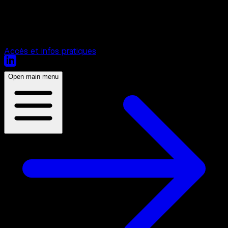
Interference
/
Aura
56 Route de Lavaur 31130 Toulouse
Accès et infos pratiques
Open main menu