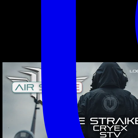
STV &
more