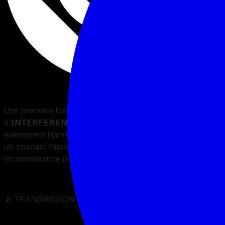
Club
+18
Une première historique à Toulouse : la Hardmusic s’installe
à 𝗜𝗡𝗧𝗘𝗥𝗙𝗘𝗥𝗘𝗡𝗖𝗘, ce sera la toute première fois qu'un
événement Harmusic prendra possession de cet espace,
un tournant historique pour notre scène, et une véritable
reconnaissance pour notre culture.
📡 TRANSMISSION REÇUE