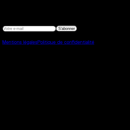
Newsletter
Programmation, actualités et autres bonnes nouvelles.
S'abonner
©
2026
Interference Toulouse
Mentions légales
Politique de confidentialité