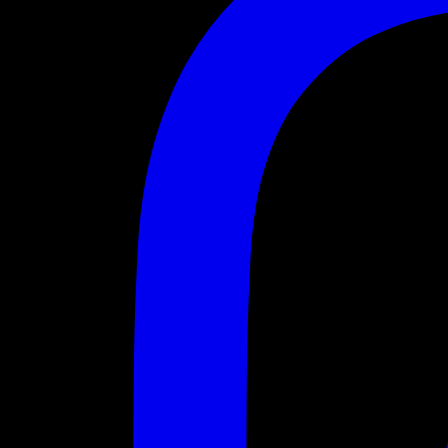
Uprising - Airstrike : The Straikerz, STV & more
Uprising -
Airstrike :
The
Straikerz,