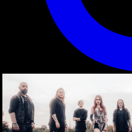
Eluveitie + Pain + Wolfheart
Eluveitie +