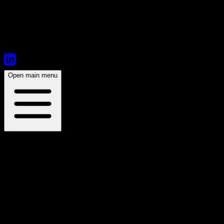
Open main menu
21:30
Ouverture des portes:
17:30
Placement Libre - Debout