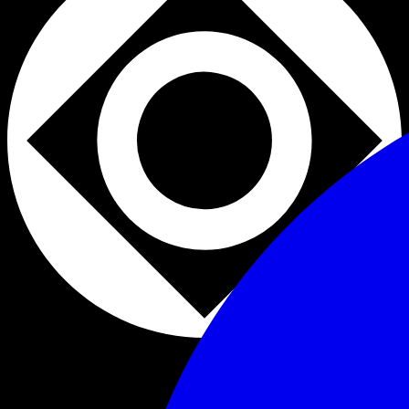
Club
+18
⚡️TECHNO / GROOVE / RAVE ⚡️