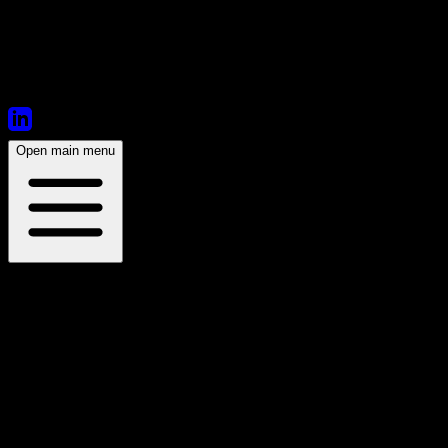
https://soundcloud.com/estellaboersma
🔉 INDECORUM 🇵🇱 SC :
https://soundcloud.com/indecorum1989
Open main menu
🔉 7RTF 🇫🇷 SC : https://soundcloud.com/7rtfmusic
À propos du lieu
Interference
/
Aura
56 Route de Lavaur 31130 Toulouse