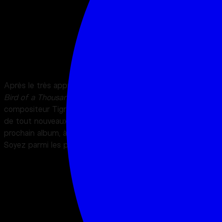
Concert
Placement libre debout
Après le très apprécié et acclamé album-concept
The
Bird of a Thousand Voices
, le maître pianiste et
compositeur Tigran Hamasyan revient cet automne avec
de tout nouveaux morceaux – premiers extraits de son
prochain album, à paraître début 2026 chez Naïve/Believe.
Soyez parmi les premiers à les découvrir en live !
______________________________