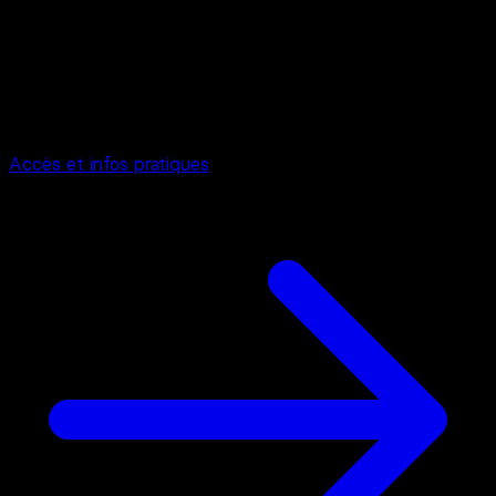
Interference
/
Aura
56 Route de Lavaur 31130 Toulouse
Accès et infos pratiques