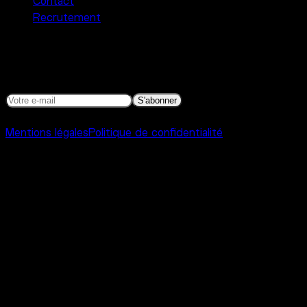
Contact
Recrutement
Newsletter
Programmation, actualités et autres bonnes nouvelles.
S'abonner
©
2026
Interference Toulouse
Mentions légales
Politique de confidentialité